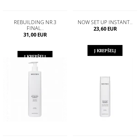
REBUILDING NR.3
NOW SET UP INSTANT...
FINAL...
Kaina
23,60 EUR
Kaina
31,00 EUR
Į KREPŠELĮ
Į KREPŠELĮ