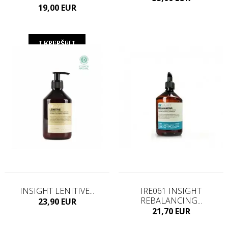
Kaina
19,00 EUR
Į KREPŠELĮ
Į KREPŠELĮ
INSIGHT LENITIVE...
IRE061 INSIGHT
REBALANCING...
Kaina
23,90 EUR
Kaina
21,70 EUR