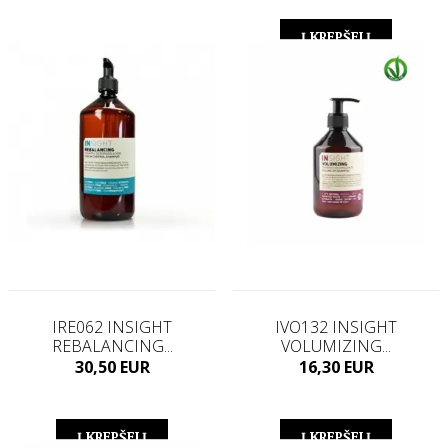
Į KREPŠELĮ
Į KREPŠELĮ
IRE062 INSIGHT
IVO132 INSIGHT
REBALANCING...
VOLUMIZING...
Kaina
Kaina
30,50 EUR
16,30 EUR
Į KREPŠELĮ
Į KREPŠELĮ