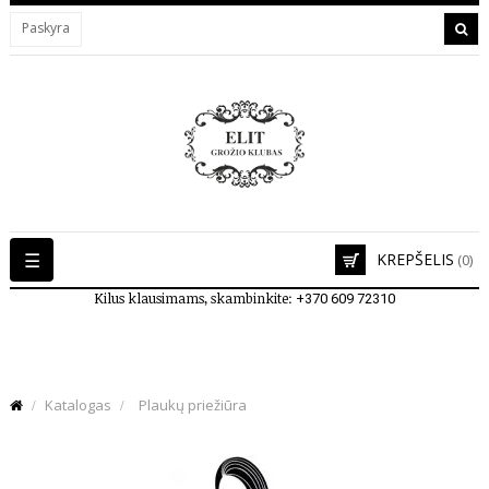
Paskyra
Toggle
☰
KREPŠELIS
(0)
navigation
Kilus klausimams, skambinkite:
+370 609 72310
Katalogas
Plaukų priežiūra