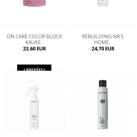
ON CARE COLOR BLOCK
REBUILDING NR.5
KAUKĖ...
HOME...
Kaina
Kaina
23,60 EUR
24,70 EUR
Į KREPŠELĮ
Į KREPŠELĮ