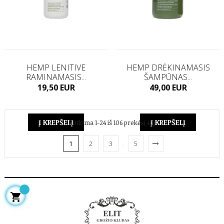
HEMP LENITIVE
HEMP DRĖKINAMASIS
RAMINAMASIS...
ŠAMPŪNAS...
Kaina
Kaina
19,50 EUR
49,00 EUR
Į KREPŠELĮ
Į KREPŠELĮ
Rodoma 1-24 iš 106 prekės(-ių)
1
2
3
5
