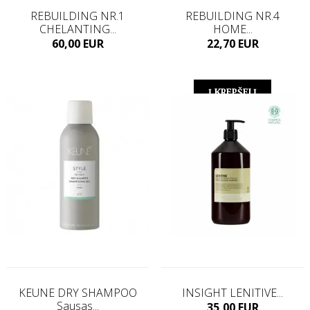
REBUILDING NR.1
REBUILDING NR.4
CHELANTING...
HOME...
Kaina
Kaina
60,00 EUR
22,70 EUR
Į KREPŠELĮ
Į KREPŠELĮ
KEUNE DRY SHAMPOO
INSIGHT LENITIVE...
Sausas...
Kaina
35,00 EUR