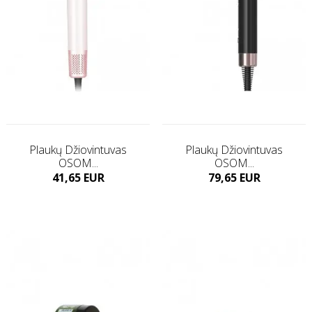
Plaukų Džiovintuvas
Plaukų Džiovintuvas
OSOM...
OSOM...
Kaina
Kaina
41,65 EUR
79,65 EUR
Į KREPŠELĮ