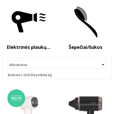
Elektrinės plaukų...
Šepečiai/šukos

Aktualumas
Rodoma 1-24 iš 106 prekės(-ių)
NAUJA