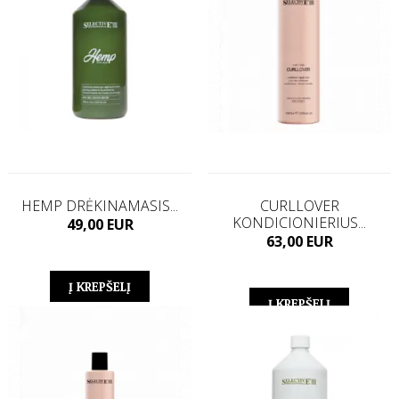
HEMP DRĖKINAMASIS...
CURLLOVER
KONDICIONIERIUS...
Kaina
49,00 EUR
Kaina
63,00 EUR
Į KREPŠELĮ
Į KREPŠELĮ