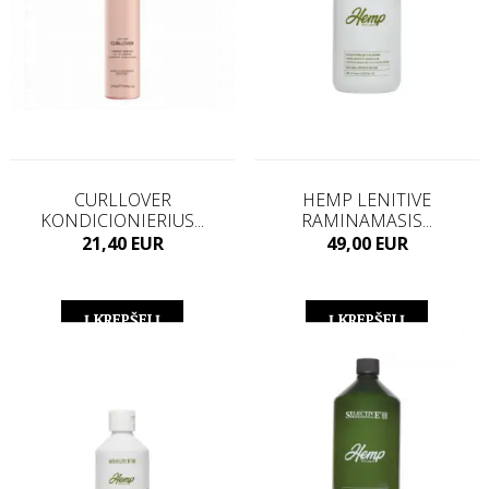
CURLLOVER
HEMP LENITIVE
KONDICIONIERIUS...
RAMINAMASIS...
Kaina
Kaina
21,40 EUR
49,00 EUR
Į KREPŠELĮ
Į KREPŠELĮ