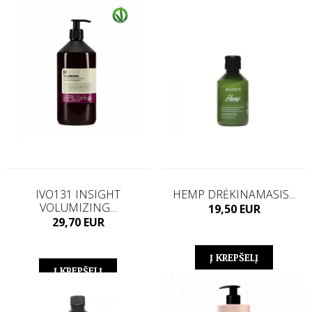
IVO131 INSIGHT
HEMP DRĖKINAMASIS...
VOLUMIZING...
Kaina
19,50 EUR
Kaina
29,70 EUR
Į KREPŠELĮ
Į KREPŠELĮ