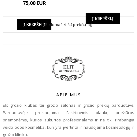
Kaina
75,00 EUR
Į KREPŠELĮ
Į KREPŠELĮ
Rodoma 1-4 iš 4 prekės(-ių)
APIE MUS
Elit grožio klubas tai grožio salonas ir grožio prekių parduotuvė.
Parduotuvėje prekiaujama išskirtinėmis plaukų priežiūros
priemonėmis, kurios sukurtos profesionalams ir ne tik. Prabangia
veido odos kosmetika, kuri yra įvertinta ir naudojama kosmetologų ir
grožio klinikų.