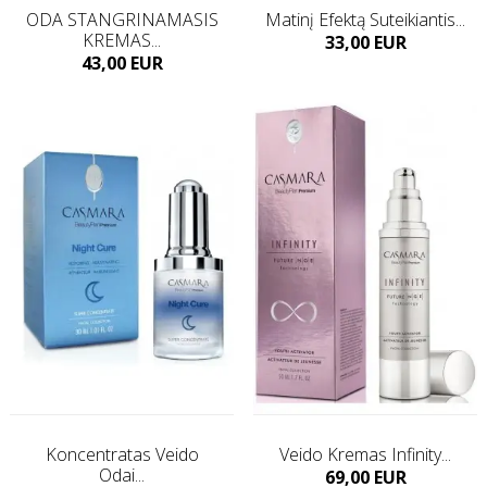
ODA STANGRINAMASIS
Matinį Efektą Suteikiantis...
KREMAS...
Kaina
33,00 EUR
Kaina
43,00 EUR
Į KREPŠELĮ
Į KREPŠELĮ
Koncentratas Veido
Veido Kremas Infinity...
Odai...
Kaina
69,00 EUR