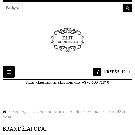
Paskyra
Toggle
☰
KREPŠELIS
(0)
navigation
Kilus klausimams, skambinkite:
+370 609 72310
Katalogas
Odos priežiūra
Veidui
Kremai
Brandžiai
odai
BRANDŽIAI ODAI