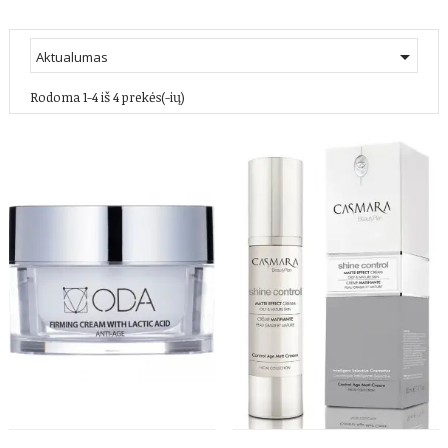

Aktualumas
Rodoma 1-4 iš 4 prekės(-ių)