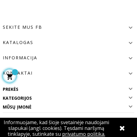
SEKITE MUS FB

KATALOGAS

INFORMACIJA

KONTAKTAI



PREKĖS

KATEGORIJOS

MŪSŲ ĮMONĖ
Informuojame, kad šioje svetainėje naudojami
Visos teisės saugomos 2020 Elitgrozioklubas.lt. Sukurta
iKiwi Lietuva
slapukai (angl. cookies). Tęsdami naršymą
tinklapyje, sutinkate su
privatumo politika
.