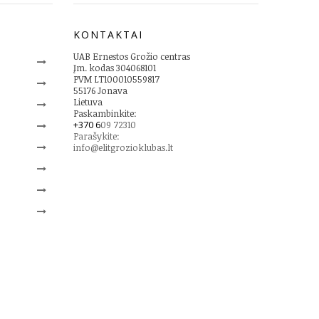
KONTAKTAI
UAB Ernestos Grožio centras
Įm. kodas 304068101
PVM LT100010559817
55176 Jonava
Lietuva
Paskambinkite:
+370 6
09 72310
Parašykite:
info@elitgrozioklubas.lt