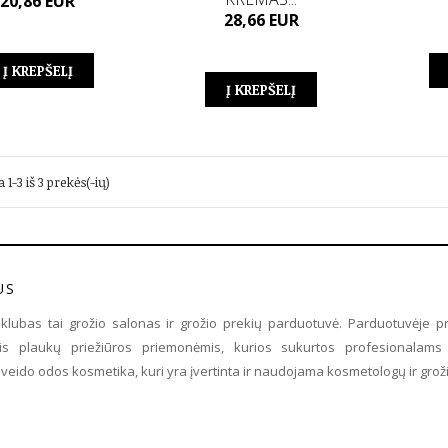
20,86 EUR
Kaina
28,66 EUR
Į KREPŠELĮ
Į KREPŠELĮ
1-3 iš 3 prekės(-ių)
US
o klubas tai grožio salonas ir grožio prekių parduotuvė. Parduotuvėje 
ėmis plaukų priežiūros priemonėmis, kurios sukurtos profesionalams 
veido odos kosmetika, kuri yra įvertinta ir naudojama kosmetologų ir grožio