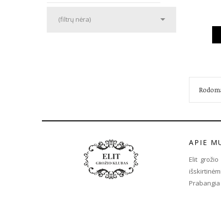

(filtrų nėra)
Rodoma 
APIE M
Elit groži
išskirtin
Prabangia 