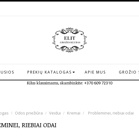
AUSIOS
PREKIŲ KATALOGAS
APIE MUS
GROŽIO 
Kilus klausimams, skambinkite:
+370 609 72310
logas
Odos priežiūra
Veidui
Kremai
Probleminei, riebiai odai
MINEI, RIEBIAI ODAI