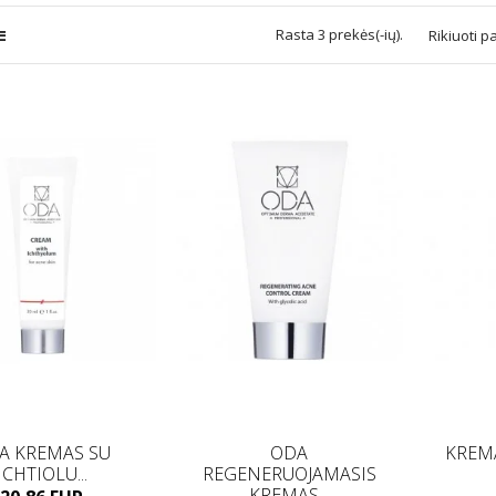
Rasta 3 prekės(-ių).
Rikiuoti p
A KREMAS SU
ODA
KREMA
ICHTIOLU...
REGENERUOJAMASIS
KREMAS...
Kaina