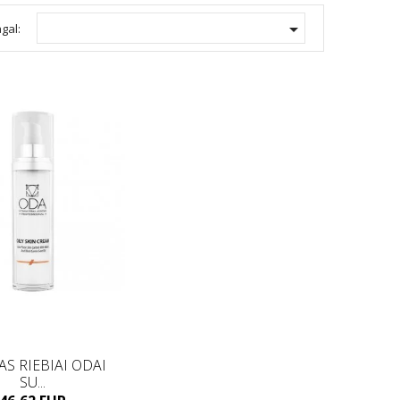

agal:
S RIEBIAI ODAI
SU...
Kaina