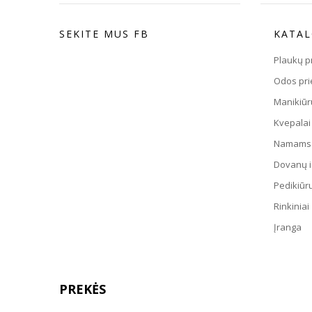
SEKITE MUS FB
KATA
Plaukų p
Odos pri
Manikiūr
Kvepalai
Namams
Dovanų i
Pedikiūru
Rinkiniai
Įranga
PREKĖS