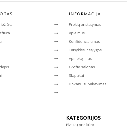
LOGAS
INFORMACIJA
riežiūra
Prekių pristatymas
ežiūra
Apie mus
ui
Konfidencialumas
Taisyklės ir sąlygos
Apmokėjimas
dėjos
Grožio salonas
i
Slapukai
Dovanų supakavimas
KATEGORIJOS
Plaukų priežiūra