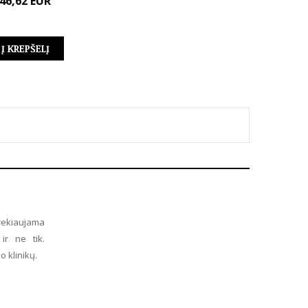
46,62 EUR
Į KREPŠELĮ
prekiaujama
ir ne tik.
 klinikų.