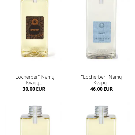
"Locherber" Namų
"Locherber" Namų
Kvapų...
Kvapų...
Kaina
Kaina
30,00 EUR
46,00 EUR
Į KREPŠELĮ
Į KREPŠELĮ