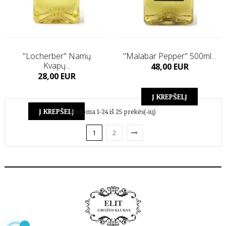
"Locherber" Namų
"Malabar Pepper" 500ml...
Kvapų...
Kaina
48,00 EUR
Kaina
28,00 EUR
Į KREPŠELĮ
Į KREPŠELĮ
Rodoma 1-24 iš 25 prekės(-ių)
1
2