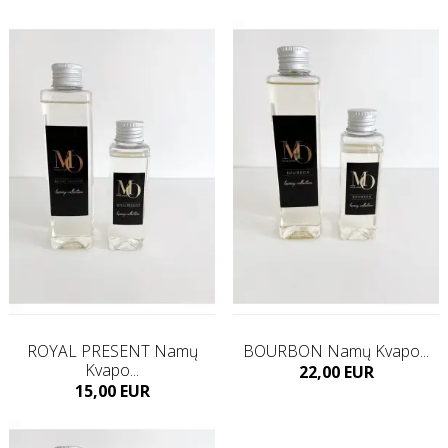
Į KREPŠELĮ
Į KREPŠELĮ
ROYAL PRESENT Namų
BOURBON Namų Kvapo...
Kvapo...
Kaina
22,00 EUR
Kaina
15,00 EUR
Į KREPŠELĮ