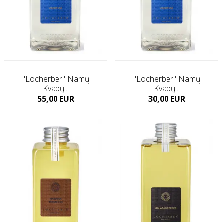
"Locherber" Namų
"Locherber" Namų
Kvapų...
Kvapų...
Kaina
Kaina
55,00 EUR
30,00 EUR
Į KREPŠELĮ
Į KREPŠELĮ