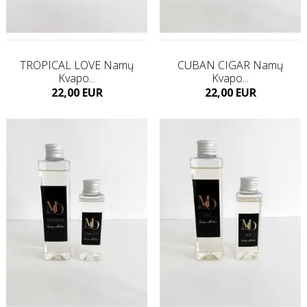
TROPICAL LOVE Namų
CUBAN CIGAR Namų
Kvapo...
Kvapo...
Kaina
Kaina
22,00 EUR
22,00 EUR
Į KREPŠELĮ
Į KREPŠELĮ