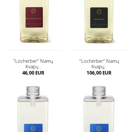
"Locherber" Namų
"Locherber" Namų
Kvapų...
Kvapų...
Kaina
Kaina
46,00 EUR
106,00 EUR
Į KREPŠELĮ
Į KREPŠELĮ