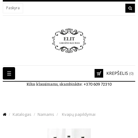
Paskyra
Toggle
☰
KREPŠELIS
(0)
navigation
Kilus klausimams, skambinkite:
+370 609 72310
Katalogas
Namams
Kvapų papildymai