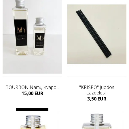
Į KREPŠELĮ
BOURBON Namų Kvapo...
"KRISPO" Juodos
Lazdelės...
Kaina
15,00 EUR
Kaina
3,50 EUR
Į KREPŠELĮ
Į KREPŠELĮ