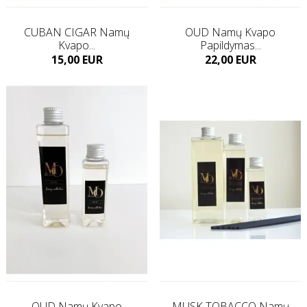
CUBAN CIGAR Namų
OUD Namų Kvapo
Kvapo...
Papildymas...
Kaina
Kaina
15,00 EUR
22,00 EUR
Į KREPŠELĮ
Į KREPŠELĮ
OUD Namų Kvapo
MUSK TOBACCO Namų