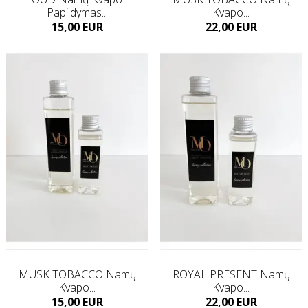
Papildymas...
Kvapo...
Kaina
Kaina
15,00 EUR
22,00 EUR
Į KREPŠELĮ
Į KREPŠELĮ
MUSK TOBACCO Namų
ROYAL PRESENT Namų
Kvapo...
Kvapo...
Kaina
Kaina
15,00 EUR
22,00 EUR