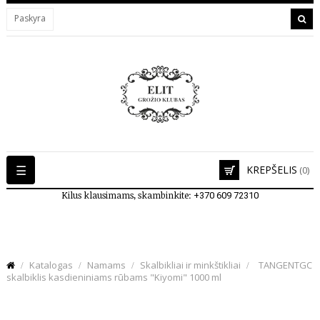
Paskyra
Toggle
☰
KREPŠELIS
(0)
navigation
Kilus klausimams, skambinkite:
+370 609 72310
Katalogas
Namams
Skalbikliai ir minkštikliai
TANGENTGC
skalbiklis kasdieniniams rūbams "Kiyomi" 1000 ml