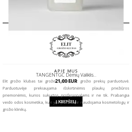
APIE MUS
TANGENTGC Dėmių Valiklis...
Kaina
21,00 EUR
Elit grožio klubas tai grožio salonas ir grožio prekių parduotuvė.
Parduotuvėje prekiaujama išskirtinėmis plaukų priežiūros
priemonėmis, kurios sukurtos profesionalams ir ne tik. Prabangia
Į KREPŠELĮ
veido odos kosmetika, kuri yra įvertinta ir naudojama kosmetologų ir
grožio klinikų.