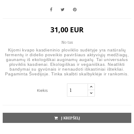
31,00 EUR
No tax
Kijomi kvapo kasdieninio ploviklio sudėtyje yra natūralių
fermentų ir didelio poveikio paviršiaus aktyviųjų medžiagų,
gaunamų iš ekologiškai auginamų augalų. Tai universalus
ploviklis kasdienai. Ekologiškas ir veganiškas. Neatlikti
bandymai su gyvūnais ir nenaudoti iškastiniai ištekliai.
Pagaminta Švedijoje. Tinka skalbti skalbyklėje ir rankomis.
Kiekis
Į KREPŠELĮ