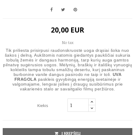
20,00 EUR
No tax
Tik priliesta prisirpusi raudonskruostė uoga drąsiai šoka nuo
šakos į delną. Aukštomis natomis giedantys paukščiai sukuria
tobulą žemės ir dangaus harmoniją, tarp kurių auga gamtos
pilnatvę sugėrusios uogos. Mėlynių, braškių ir itališkų vynuogių
kokteilis tampa tobulu smaližių desertu, kurį paskaninus
burbonine vanile dangus pasirodo ne taip ir toli.
UVA
FRAGOLA
paskleis gyvybingą energiją svetainėje ir
valgomajame, lengvai įsilies į draugų susibūrimus prie
vakarienės stalo ar savaitgalio filmų peržiūros.
Kiekis
Į KREPŠELĮ