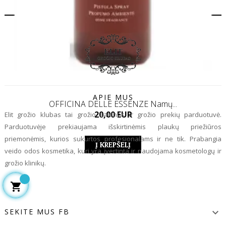
APIE MUS
OFFICINA DELLE ESSENZE Namų...
Kaina
20,00 EUR
Elit grožio klubas tai grožio salonas ir grožio prekių parduotuvė.
Parduotuvėje prekiaujama išskirtinėmis plaukų priežiūros
priemonėmis, kurios sukurtos profesionalams ir ne tik. Prabangia
Į KREPŠELĮ
veido odos kosmetika, kuri yra įvertinta ir naudojama kosmetologų ir
grožio klinikų.

SEKITE MUS FB
