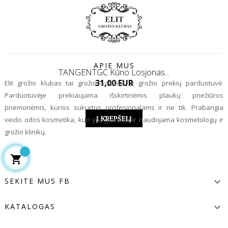
APIE MUS
TANGENTGC Kūno Losjonas...
Kaina
31,00 EUR
Elit grožio klubas tai grožio salonas ir grožio prekių parduotuvė.
Parduotuvėje prekiaujama išskirtinėmis plaukų priežiūros
priemonėmis, kurios sukurtos profesionalams ir ne tik. Prabangia
Į KREPŠELĮ
veido odos kosmetika, kuri yra įvertinta ir naudojama kosmetologų ir
grožio klinikų.

SEKITE MUS FB

KATALOGAS
