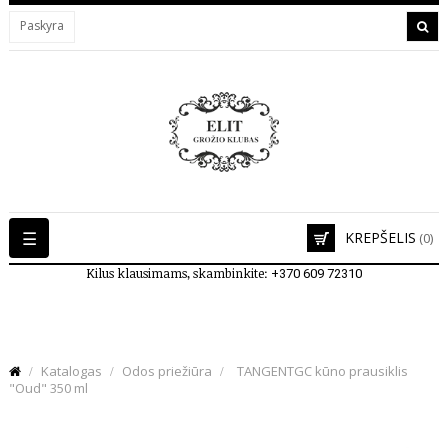
Paskyra
Toggle
☰
KREPŠELIS
(0)
navigation
Kilus klausimams, skambinkite:
+370 609 72310
Katalogas
Odos priežiūra
TANGENTGC kūno prausiklis
"Oud" 350 ml