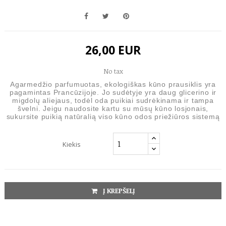
26,00 EUR
No tax
Agarmedžio parfumuotas, ekologiškas kūno prausiklis yra
pagamintas Prancūzijoje. Jo sudėtyje yra daug glicerino ir
migdolų aliejaus, todėl oda puikiai sudrėkinama ir tampa
švelni. Jeigu naudosite kartu su mūsų kūno losjonais,
sukursite puikią natūralią viso kūno odos priežiūros sistemą
Kiekis
Į KREPŠELĮ