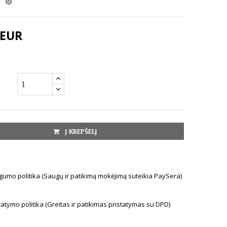
 EUR
Į KREPŠELĮ
umo politika (Saugų ir patikimą mokėjimą suteikia PaySera)
tatymo politika (Greitas ir patikimas pristatymas su DPD)