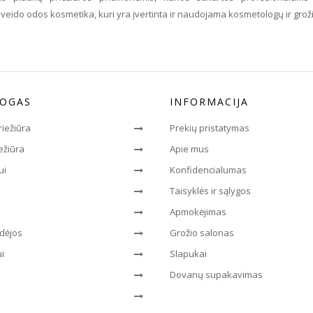
veido odos kosmetika, kuri yra įvertinta ir naudojama kosmetologų ir grožio
LOGAS
INFORMACIJA
riežiūra
Prekių pristatymas
ežiūra
Apie mus
ui
Konfidencialumas
Taisyklės ir sąlygos
Apmokėjimas
dėjos
Grožio salonas
i
Slapukai
Dovanų supakavimas