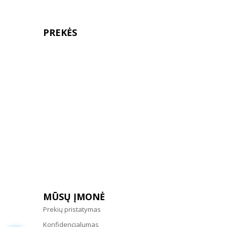
PREKĖS
MŪSŲ ĮMONĖ
Prekių pristatymas
Konfidencialumas