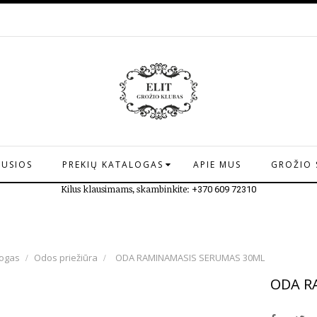
AUSIOS
PREKIŲ KATALOGAS
APIE MUS
GROŽIO 
Kilus klausimams, skambinkite:
+370 609 72310
logas
Odos priežiūra
ODA RAMINAMASIS SERUMAS 30ML
ODA R