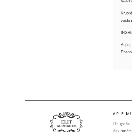
VART
Kruopš
veido 
INGR
Aqua, 
Phenox
APIE M
Elit groži
išskirtin