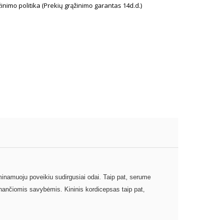
inimo politika (Prekių grąžinimo garantas 14d.d.)
inamuoju poveikiu sudirgusiai odai. Taip pat, serume
nančiomis savybėmis. Kininis kordicepsas taip pat,