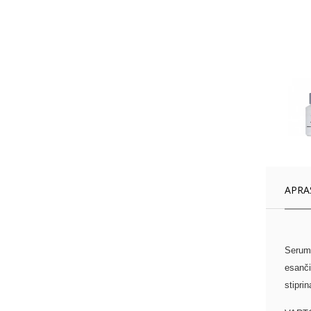
APRA
Serume
esanči
stipri