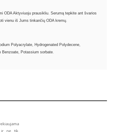
ami
ODA Aktyviuoju prausikliu
. Serumą tepkite ant švarios
epti vienu iš Jums tinkančių ODA kremų.
Sodium Polyacrylate, Hydrogenated Polydecene,
um Benzoate, Potassium sorbate.
prekiaujama
ir ne tik.