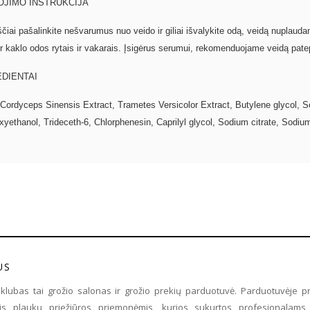
OJIMO INSTRUKCIJA
čiai pašalinkite nešvarumus nuo veido ir giliai išvalykite odą, veidą nuplaud
ir kaklo odos rytais ir vakarais. Įsigėrus serumui, rekomenduojame veidą pat
EDIENTAI
Cordyceps Sinensis Extract, Trametes Versicolor Extract, Butylene glycol, 
yethanol, Trideceth-6, Chlorphenesin, Caprilyl glycol, Sodium citrate, Sodi
US
o klubas tai grožio salonas ir grožio prekių parduotuvė. Parduotuvėje 
ėmis plaukų priežiūros priemonėmis, kurios sukurtos profesionalams 