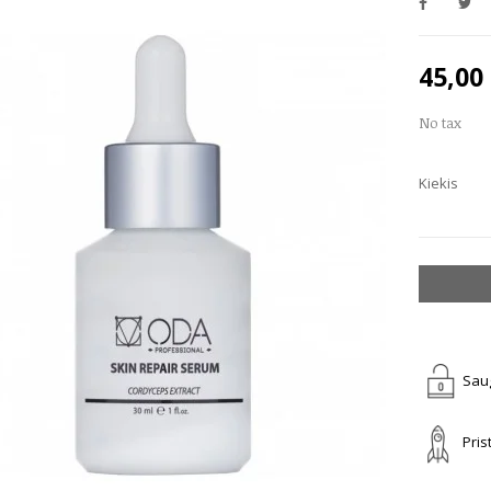
45,00
No tax
Kiekis
Saug
Pris