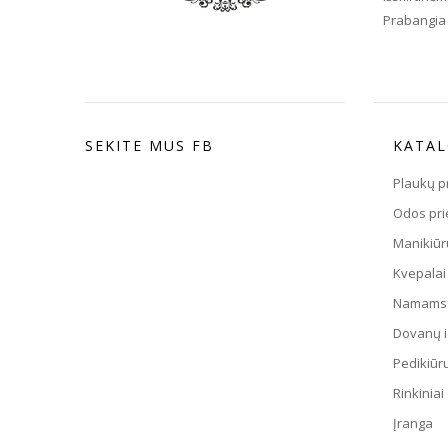
Prabangia 
SEKITE MUS FB
KATA
Plaukų p
Odos pri
Manikiūr
Kvepalai
Namams
Dovanų i
Pedikiūru
Rinkiniai
Įranga