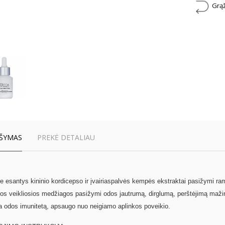
Grąž
ŠYMAS
PREKĖ DETALIAU
 esantys kininio kordicepso ir įvairiaspalvės kempės ekstraktai pasižymi ram
os veikliosios medžiagos pasižymi odos jautrumą, dirglumą, perštėjimą maži
na odos imunitetą, apsaugo nuo neigiamo aplinkos poveikio.