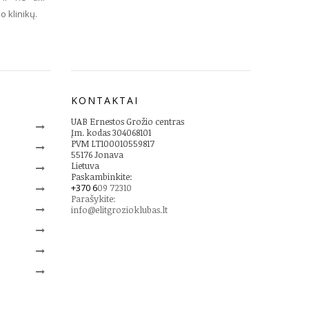
 klinikų.
KONTAKTAI
UAB Ernestos Grožio centras
Įm. kodas 304068101
PVM LT100010559817
55176 Jonava
Lietuva
Paskambinkite:
+370 6
09 72310
Parašykite:
info@elitgrozioklubas.lt