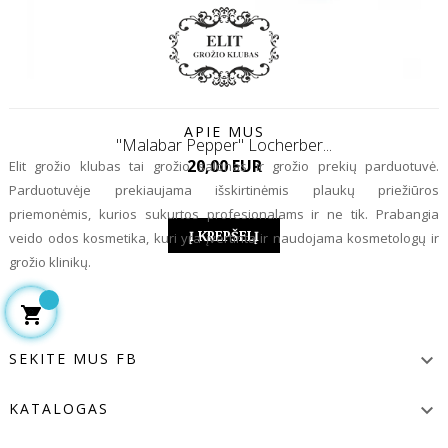
APIE MUS
"Malabar Pepper" Locherber...
Kaina
20,00 EUR
Elit grožio klubas tai grožio salonas ir grožio prekių parduotuvė.
Parduotuvėje prekiaujama išskirtinėmis plaukų priežiūros
priemonėmis, kurios sukurtos profesionalams ir ne tik. Prabangia
Į KREPŠELĮ
veido odos kosmetika, kuri yra įvertinta ir naudojama kosmetologų ir
grožio klinikų.

SEKITE MUS FB

KATALOGAS
