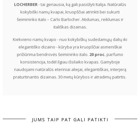
LOCHERBER
- tai geriausia, ką gali pasiūlyti Italija. Natūralūs
kokybiški namų kvapai, kruopščiai atrinkti bei sukurti
šeimininko italo – Carlo Barlocher. Atidumas, reiklumas ir
itališkas dizainas.
Kiekvieno namų kvapo - nuo kokybiškų sudedamųjų dalių iki
elegantiško dizaino - kūryba yra kruopščiai asmeniškai
prižiūrima bendrovės šeimininko italo.
20 proc.
parfumo
konsistencija, todėl ilgiau išsilaiko kvapas. Gamyboje
naudojami natūralūs eteriniai aliejai, elegantiškas, interjerą
praturtinantis dizainas. 30 metų kūrybos ir atradimų patirtis.
JUMS TAIP PAT GALI PATIKTI