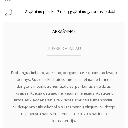
Grąžinimo politika (Prekių grąžinimo garantas 14d.d.)
APRAŠYMAS
PREKĖ DETALIAU
Prabangus imbiero, apelsino, bergamontė ir cinamono kvapų
derinys. Rusvo stiklo butelis, medinis deimanto formos
dangtelis ir bambukinės lazdelės, per kurias skleidžiasi
kvapas. Kvepia daugiau nei keturis mėnesius. Apsukant
lazdeles kiekvieną savaitę kvapas skleidžiasi intensyviau.
Sudėtyje yra etilo alkoholio su rozmarinų aliejumi. Sudėtyje
taip pat yra natūralių eterinių aliejų. 20% parfumo
konsistencija.