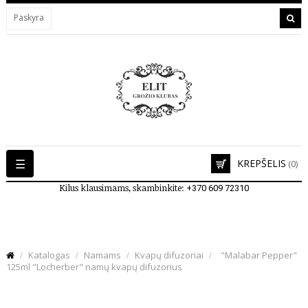
Paskyra
Toggle
☰
KREPŠELIS
(0)
navigation
Kilus klausimams, skambinkite:
+370 609 72310
Katalogas
Namams
Kvapų difuzoriai
"Malabar Pepper"
125ml "Locherber" namų kvapų difuzorius