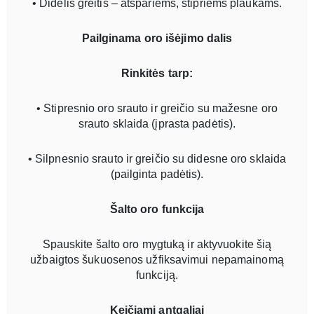
• Didelis greitis – atspariems, stipriems plaukams.
Pailginama oro išėjimo dalis
Rinkitės tarp:
• Stipresnio oro srauto ir greičio su mažesne oro
srauto sklaida (įprasta padėtis).
• Silpnesnio srauto ir greičio su didesne oro sklaida
(pailginta padėtis).
Šalto oro funkcija
Spauskite šalto oro mygtuką ir aktyvuokite šią
užbaigtos šukuosenos užfiksavimui nepamainomą
funkciją.
Keičiami antgaliai