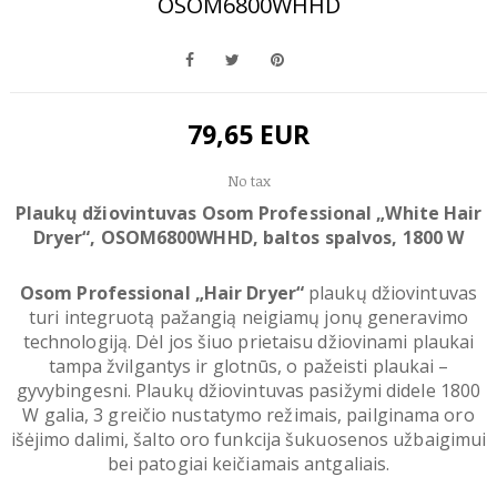
OSOM6800WHHD
79,65 EUR
No tax
Plaukų džiovintuvas Osom Professional „White Hair
Dryer“, OSOM6800WHHD, baltos spalvos, 1800 W
Osom Professional „Hair Dryer“
plaukų džiovintuvas
turi integruotą pažangią neigiamų jonų generavimo
technologiją. Dėl jos šiuo prietaisu džiovinami plaukai
tampa žvilgantys ir glotnūs, o pažeisti plaukai –
gyvybingesni. Plaukų džiovintuvas pasižymi didele 1800
W galia, 3 greičio nustatymo režimais, pailginama oro
išėjimo dalimi, šalto oro funkcija šukuosenos užbaigimui
bei patogiai keičiamais antgaliais.