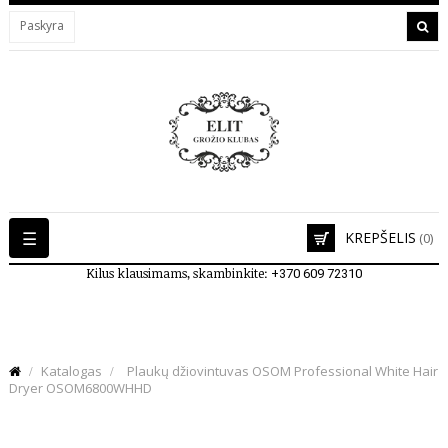
Paskyra
Toggle
☰
KREPŠELIS
(0)
navigation
Kilus klausimams, skambinkite:
+370 609 72310
Katalogas
Plaukų džiovintuvas OSOM Professional White Hair
Dryer OSOM6800WHHD