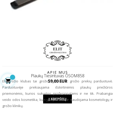
APIE MUS
Plaukų Tiesintuvas OSOM858

Kaina
59,00 EUR
Elit grožio klubas tai grožio salonas ir grožio prekių parduotuvė.
Parduotuvėje prekiaujama išskirtinėmis plaukų priežiūros
priemonėmis, kurios sukurtos profesionalams ir ne tik. Prabangia
Į KREPŠELĮ
veido odos kosmetika, kuri yra įvertinta ir naudojama kosmetologų ir
grožio klinikų.